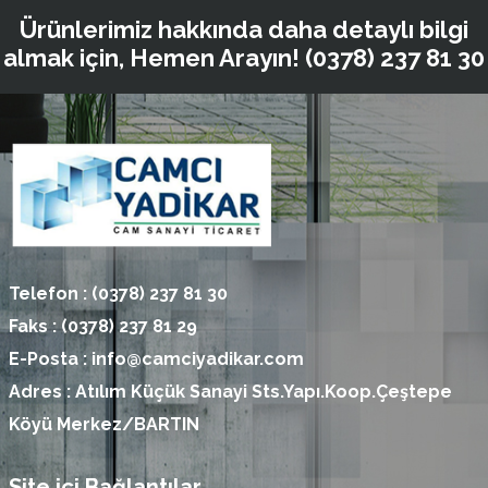
Ürünlerimiz hakkında daha detaylı bilgi
almak için, Hemen Arayın!
(0378) 237 81 30
Telefon :
(0378) 237 81 30
Faks :
(0378) 237 81 29
E-Posta :
info@camciyadikar.com
Adres :
Atılım Küçük Sanayi Sts.Yapı.Koop.Çeştepe
Köyü Merkez/BARTIN
Site içi Bağlantılar