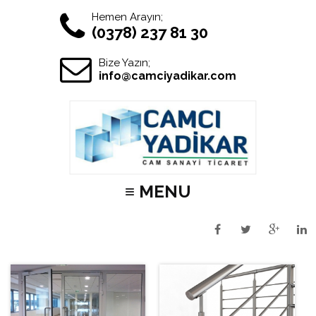
Hemen Arayın;
(0378) 237 81 30
Bize Yazın;
info@camciyadikar.com
≡ MENU