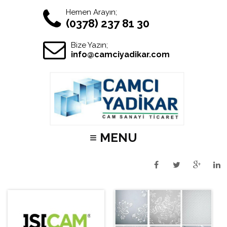
Hemen Arayın;
(0378) 237 81 30
Bize Yazın;
info@camciyadikar.com
≡ MENU