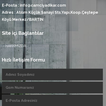
E-Posta :
info@camciyadikar.com
Adres :
Atılım Küçük Sanayi Sts.Yapı.Koop.Çeştepe
Köyü Merkez/BARTIN
Site içi Bağlantılar
- HAKKIMIZDA
Hızlı İletişim Formu