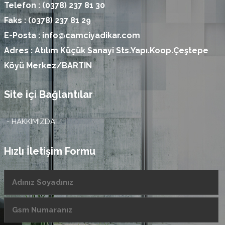
Telefon :
(0378) 237 81 30
Faks :
(0378) 237 81 29
E-Posta :
info@camciyadikar.com
Adres :
Atılım Küçük Sanayi Sts.Yapı.Koop.Çeştepe
Köyü Merkez/BARTIN
Site içi Bağlantılar
- HAKKIMIZDA
Hızlı İletişim Formu