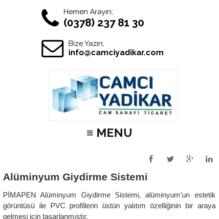
Hemen Arayın;
(0378) 237 81 30
Bize Yazın;
info@camciyadikar.com
≡ MENU
Alüminyum Giydirme Sistemi
PİMAPEN Alüminyum Giydirme Sistemi, alüminyum'un estetik
görüntüsü ile PVC profillerin üstün yalıtım özelliğinin bir araya
gelmesi için tasarlanmıştır.